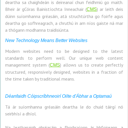
deartha sa chaighdeán is deireanaí chun feidhmiú go maith.
Bheir ár gCóras Bainistíochta Inneachair (
) ar leith deis
CMS
dúinn suíomhanna gréasáin, atá struchtúrtha go foirfe agus
deartha go sofhreagrach, a chruthú in am níos gaiste ná mar
a thógann modhanna traidisiúnta.
New Technology Means Better Websites
Modern websites need to be designed to the latest
standards to perform well. Our unique web content
management system (
) allows us to create perfectly
CMS
structured, responsively designed, websites in a fraction of
the time taken by traditional means.
Déanfaidh Cóipscríbhneoirí Oilte d'Ábhar a Optamaú
Tá ár suíomhanna gréasáin deartha le do chuid táirgí nó
seirbhísí a dhíol.
Na leathanaigh ghréasáin a fhorbraíonn ár bhfoireann, a