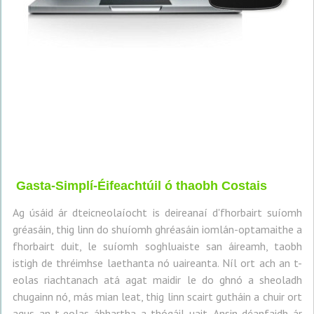
Gasta-Simplí-Éifeachtúil ó thaobh Costais
Ag úsáid ár dteicneolaíocht is deireanaí d'fhorbairt suíomh
gréasáin, thig linn do shuíomh ghréasáin iomlán-optamaithe a
fhorbairt duit, le suíomh soghluaiste san áireamh, taobh
istigh de thréimhse laethanta nó uaireanta. Níl ort ach an t-
eolas riachtanach atá agat maidir le do ghnó a sheoladh
chugainn nó, más mian leat, thig linn scairt gutháin a chuir ort
agus an t-eolas ábhartha a thógáil uait. Ansin déanfaidh ár