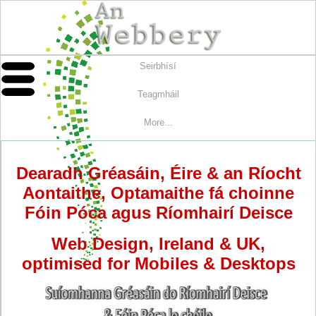
Seirbhísí
Teagmháil
More...
Dearadh Gréasáin, Éire & an Ríocht
Aontaithe, Optamaithe fá choinne
Fóin Póca agus Ríomhairí Deisce
Web Design, Ireland & UK,
optimised for Mobiles & Desktops