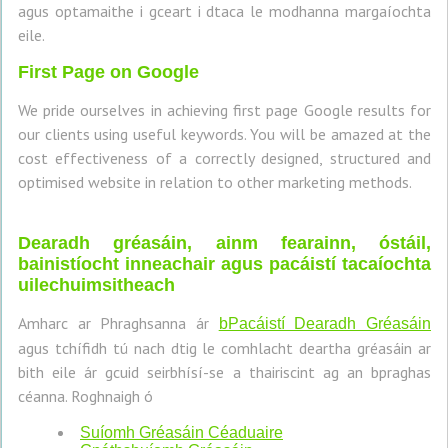
agus optamaithe i gceart i dtaca le modhanna margaíochta
eile.
First Page on Google
We pride ourselves in achieving first page Google results for
our clients using useful keywords. You will be amazed at the
cost effectiveness of a correctly designed, structured and
optimised website in relation to other marketing methods.
Dearadh gréasáin, ainm fearainn, óstáil,
bainistíocht inneachair agus pacáistí tacaíochta
uilechuimsitheach
Amharc ar Phraghsanna ár
bPacáistí Dearadh Gréasáin
agus tchífidh tú nach dtig le comhlacht deartha gréasáin ar
bith eile ár gcuid seirbhísí-se a thairiscint ag an bpraghas
céanna. Roghnaigh ó
Suíomh Gréasáin Céaduaire