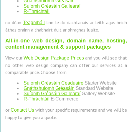
Gnáthshuíomh Gréasáin
Suíomh Gréasáin Gailearaí
R-Thráchtáil
no déan
linn le do riachtanais ar leith agus beidh
Teagmháil
áthas orainn a thabhairt duit ar phraghas luaite.
All-in-one web design, domain name, hosting,
content management & support packages
View our
and you will see that
Web Design Package Prices
no other web design company can offer our services at a
comparable price. Choose from
Suíomh Gréasáin Céaduaire
Starter Website
Gnáthshuíomh Gréasáin
Standard Website
Suíomh Gréasáin Gailearaí
Gallery Website
R-Thráchtáil
E-Commerce
or
with your specific requirements and we will be
Contact Us
happy to give you a quote.