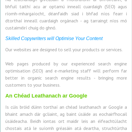
bhfuil taithí acu ar optamú inneall cuardaigh (SEO) agus
ríomh-mhargaíocht, déanfaidh siad i bhfad níos fearr i
dtorthaí inneall cuardaigh orgánach - ag tarraingt níos mó
custaiméirí chuig do ghnó.
Skilled Copywriters will Optimise Your Content
Our websites are designed to sell your products or services.
Web pages produced by our experienced search engine
optimisation (SEO) and e-marketing staff will perform far
better in organic search engine results - bringing more
customers to your business.
An Chéad Leathanach ar Google
Is cúis bróid dúinn torthaí an chéad leathanach ar Google a
bhaint amach dár gcliaint, ag baint úsáide as eochairfhocail
úsáideacha. Beidh iontas ort maidir leis an éifeachtúlacht
chostais atá le suíomh gréasáin atá deartha, struchtúrtha